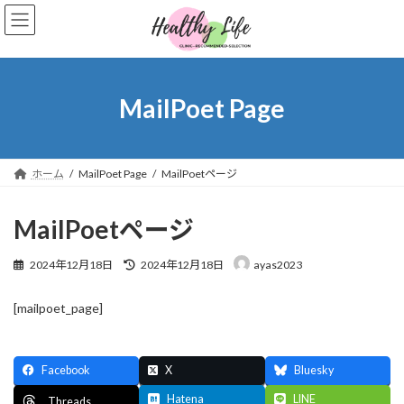
コ
ナ
ン
ビ
テ
ゲ
ン
ー
ツ
シ
へ
ョ
MailPoet Page
ス
ン
キ
に
ッ
移
プ
動
ホーム
MailPoet Page
MailPoetページ
MailPoetページ
最
2024年12月18日
2024年12月18日
ayas2023
終
更
[mailpoet_page]
新
日
時
:
Facebook
X
Bluesky
Hatena
LINE
Threads