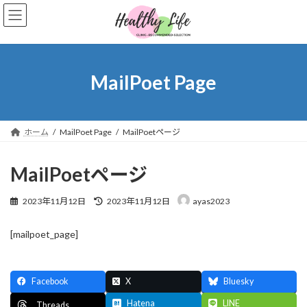
コ
ナ
ン
ビ
テ
ゲ
ン
ー
ツ
シ
へ
ョ
MailPoet Page
ス
ン
キ
に
ッ
移
プ
動
ホーム
MailPoet Page
MailPoetページ
MailPoetページ
最
2023年11月12日
2023年11月12日
ayas2023
終
更
[mailpoet_page]
新
日
時
:
Facebook
X
Bluesky
Hatena
LINE
Threads